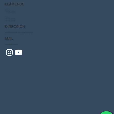
LLÁMENOS
Central:
+56 2 2816 1000
Ventas:
+56 2 2816 1021
+56 2 2816 1022
DIRECCIÓN
Panamericana Norte 22.650, Sector A2, Lampa
MAIL
ventas@valenciasa.cl