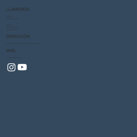
LLÁMENOS
Central:
+56 2 2816 1000
Ventas:
+56 2 2816 1021
+56 2 2816 1022
DIRECCIÓN
Panamericana Norte 22.650, Sector A2, Lampa
MAIL
ventas@valenciasa.cl