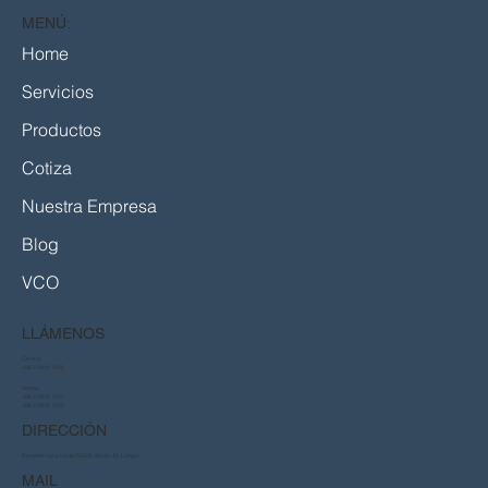
MENÚ:
Home
Servicios
Productos
Cotiza
Nuestra Empresa
Blog
VCO
LLÁMENOS
Central:
+56 2 2816 1000
Ventas:
+56 2 2816 1021
+56 2 2816 1022
DIRECCIÓN
Panamericana Norte 22.650, Sector A2, Lampa
MAIL