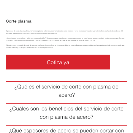
Corte plasma
El proceso de corte plasma utiliza un chorro de plasma caliente que corta materiales como el acero y otros metales con rapidez y precisión. Con una fuente de poder de 400
amperes, nuestra capacidad de corte es de hasta 50 mm. en alta definición.
¿Necesitas cortes precisos y uniformes en tus materiales? No te preocupes, nuestro servicio es capaz de cortar materiales gruesos y producir cortes precisos y uniformes.
¿Te preocupa el tamaño de tus materiales? No hay problema, nuestro servicio de corte de plasma tiene un largo de hasta 12 mt. útil.
Además, nuestro servicio de corte de plasma no sólo es rápido y eficiente, sino que también es seguro. Estamos comprometidos con la seguridad en todo momento, por lo que
puedes estar seguro de que tu material estará en las mejores manos.
Cotiza ya
¿Qué es el servicio de corte con plasma de
acero?
¿Cuáles son los beneficios del servicio de corte
con plasma de acero?
¿Qué espesores de acero se pueden cortar con