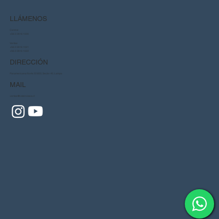
LLÁMENOS
Central:
+56 2 2816 1000
Ventas:
+56 2 2816 1021
+56 2 2816 1022
DIRECCIÓN
Panamericana Norte 22.650, Sector A2, Lampa
MAIL
ventas@valenciasa.cl