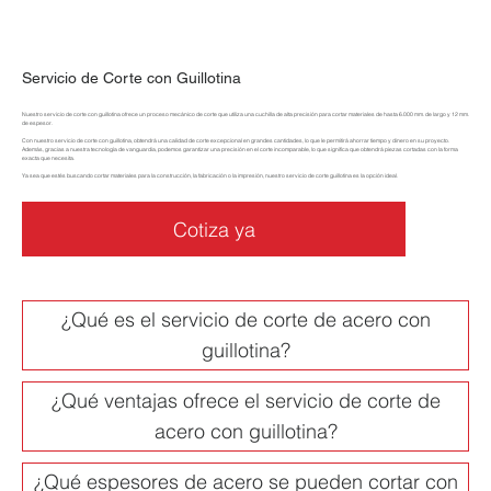
Servicio de Corte con Guillotina
Nuestro servicio de corte con guillotina ofrece un proceso mecánico de corte que utiliza una cuchilla de alta precisión para cortar materiales de hasta 6.000 mm. de largo y 12 mm.
de espesor.
Con nuestro servicio de corte con guillotina, obtendrá una calidad de corte excepcional en grandes cantidades, lo que le permitirá ahorrar tiempo y dinero en su proyecto.
Además, gracias a nuestra tecnología de vanguardia, podemos garantizar una precisión en el corte incomparable, lo que significa que obtendrá piezas cortadas con la forma
exacta que necesita.
Ya sea que estés buscando cortar materiales para la construcción, la fabricación o la impresión, nuestro servicio de corte guillotina es la opción ideal.
Cotiza ya
¿Qué es el servicio de corte de acero con
guillotina?
¿Qué ventajas ofrece el servicio de corte de
acero con guillotina?
¿Qué espesores de acero se pueden cortar con