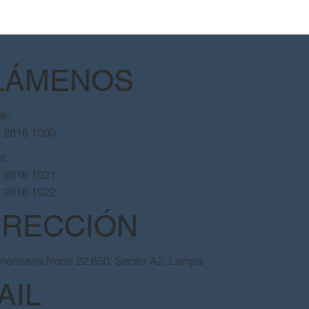
LÁMENOS
al:
2 2816 1000
as:
2 2816 1021
2 2816 1022
IRECCIÓN
ericana Norte 22.650, Sector A2, Lampa
AIL