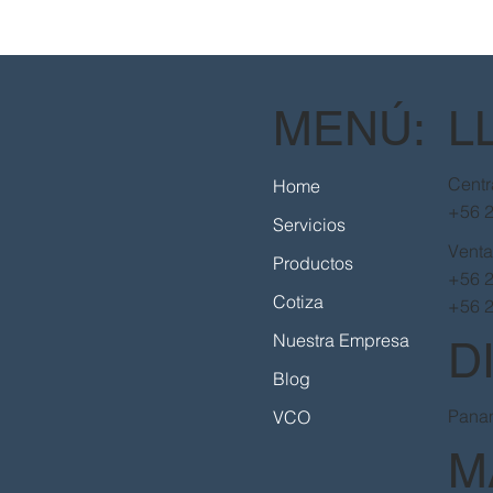
MENÚ:
L
Centr
Home
+56 
Servicios
Vent
Productos
+56 
Cotiza
+56 
Nuestra Empresa
D
Blog
Panam
VCO
M