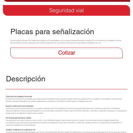
Seguridad vial
Placas para señalización
Nuestras placas de acero son ideales para la fabricación de señalética vial, ya sea para señales de tránsito o de faena. Con su resistencia y durabilidad, nuestras
placas brindan una base sólida para crear señales reglamentarias, preventivas o informativas de alta calidad y visibilidad en las vías.
Cotizar
Descripción
Fabricación de señalética vial versátil
Nuestras placas de acero son ideales para la fabricación de señalética vial, ya sea para señales de tránsito o de faena. Con su resistencia y durabilidad, nuestras placas
brindan una base sólida para crear señales reglamentarias, preventivas o informativas de alta calidad y visibilidad en las vías.
Espesor y dimensiones personalizadas
Fabricamos nuestras placas de acero con un espesor estándar de 2,5 mm, brindando la resistencia necesaria para soportar las condiciones del entorno vial. Además,
ofrecemos diferentes dimensiones para adaptarnos a tus necesidades específicas. Puedes elegir entre formas redondas, cuadradas, octogonales, triangulares y rectangulares,
asegurando la versatilidad en el diseño de tus señales.
Terminación galvanizada en caliente
Para garantizar una mayor resistencia a la corrosión y una vida útil prolongada, nuestras placas de acero cuentan con una terminación galvanizada en caliente. Este
recubrimiento especial forma una capa protectora duradera que protege las placas de los elementos y condiciones climáticas adversas, asegurando que mantengan su
apariencia y legibilidad a lo largo del tiempo.
Calidad y visibilidad en la señalización vial
Nuestras placas de acero están diseñadas para ofrecer una señalización vial clara y legible. Su superficie lisa y resistente permite una fácil aplicación de los elementos gráficos,