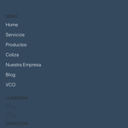
Camineras y Continuidad de Obra en
Chile
MENÚ:
Home
Servicios
Productos
Cotiza
Nuestra Empresa
Blog
VCO
LLÁMENOS
Central:
+56 2 2816 1000
Ventas:
+56 2 2816 1021
+56 2 2816 1022
DIRECCIÓN