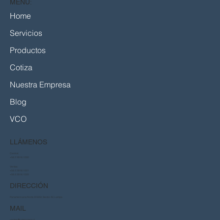
MENÚ:
Home
Servicios
Productos
Cotiza
Nuestra Empresa
Blog
VCO
LLÁMENOS
Central:
+56 2 2816 1000
Ventas:
+56 2 2816 1021
+56 2 2816 1022
DIRECCIÓN
Panamericana Norte 22.650, Sector A2, Lampa
MAIL
ventas@valenciasa.cl