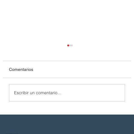
Comentarios
Escribir un comentario...
Kits de Seguridad Vial: Stock de Defensas
Camineras y Continuidad de Obra en
Chile