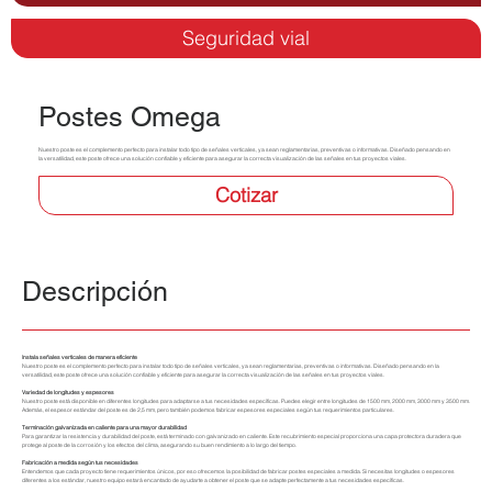
Seguridad vial
Postes Omega
Nuestro poste es el complemento perfecto para instalar todo tipo de señales verticales, ya sean reglamentarias, preventivas o informativas. Diseñado pensando en
la versatilidad, este poste ofrece una solución confiable y eficiente para asegurar la correcta visualización de las señales en tus proyectos viales.
Cotizar
Descripción
Instala señales verticales de manera eficiente
Nuestro poste es el complemento perfecto para instalar todo tipo de señales verticales, ya sean reglamentarias, preventivas o informativas. Diseñado pensando en la
versatilidad, este poste ofrece una solución confiable y eficiente para asegurar la correcta visualización de las señales en tus proyectos viales.
Variedad de longitudes y espesores
Nuestro poste está disponible en diferentes longitudes para adaptarse a tus necesidades específicas. Puedes elegir entre longitudes de 1500 mm, 2000 mm, 3000 mm y 3500 mm.
Además, el espesor estándar del poste es de 2,5 mm, pero también podemos fabricar espesores especiales según tus requerimientos particulares.
Terminación galvanizada en caliente para una mayor durabilidad
Para garantizar la resistencia y durabilidad del poste, está terminado con galvanizado en caliente. Este recubrimiento especial proporciona una capa protectora duradera que
protege al poste de la corrosión y los efectos del clima, asegurando su buen rendimiento a lo largo del tiempo.
Fabricación a medida según tus necesidades
Entendemos que cada proyecto tiene requerimientos únicos, por eso ofrecemos la posibilidad de fabricar postes especiales a medida. Si necesitas longitudes o espesores
diferentes a los estándar, nuestro equipo estará encantado de ayudarte a obtener el poste que se adapte perfectamente a tus necesidades específicas.