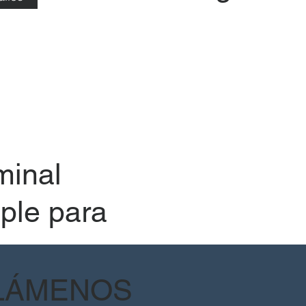
minal
ple para
ensa
ple Onda
LÁMENOS