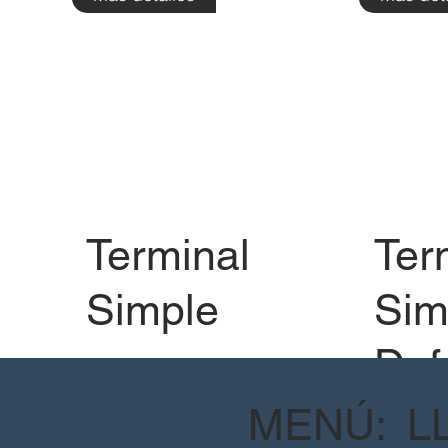
Terminal
Ter
Simple
Sim
Def
Tri
MENÚ:
L