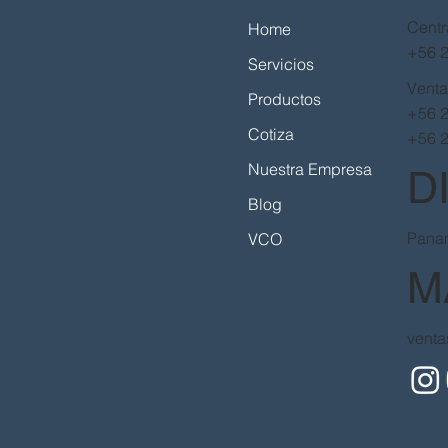
de 
Centr
Home
+56 
Servicios
Gal
Vent
Productos
+56 
Cotiza
+56 
Nuestra Empresa
D
Blog
Panam
VCO
M
venta