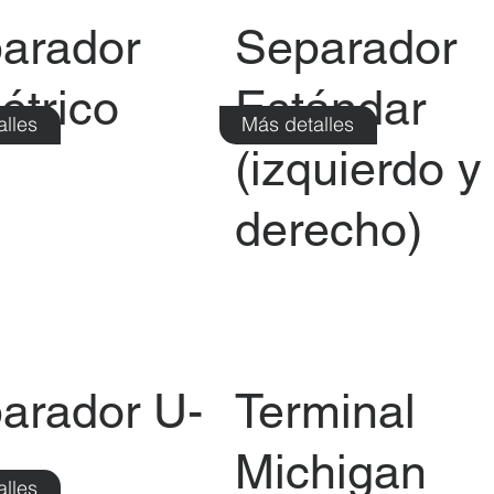
arador
Separador
étrico
Estándar
alles
Más detalles
(izquierdo y
derecho)
arador U-
Terminal
Michigan
alles