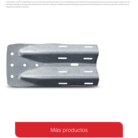
Fabricado en estricto cumplimiento con las normas del manual de carreteras, el Terminal Michigan para Defensa Caminera garantiza que tus proyectos viales cumplan con los
más altos estándares de seguridad. Diseñado con precisión y atención al detalle, este terminal asegura la protección tanto de peatones como de conductores, minimizando el
riesgo de accidentes y lesiones.
Más productos