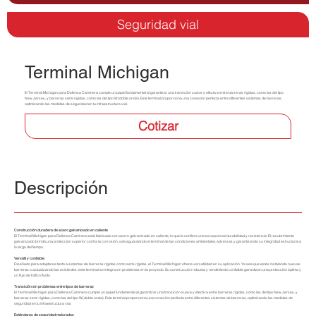
Seguridad vial
Terminal Michigan
El Terminal Michigan para Defensa Caminera cumple un papel fundamental al garantizar una transición suave y efectiva entre barreras rígidas, como las del tipo
New Jersey, y barreras semi-rígidas, como las del tipo W (doble onda). Este terminal proporciona una conexión perfecta entre diferentes sistemas de barreras,
optimizando las medidas de seguridad en tu infraestructura vial.
Cotizar
Descripción
Construcción duradera de acero galvanizado en caliente
El Terminal Michigan para Defensa Caminera está fabricado con acero galvanizado en caliente, lo que le confiere una excepcional durabilidad y resistencia. El recubrimiento
galvanizado brinda una protección superior contra la corrosión, salvaguardando el terminal de las condiciones ambientales adversas y garantizando su integridad estructural a
lo largo del tiempo.
Versátil y confiable
Diseñado para adaptarse tanto a sistemas de barreras rígidas como semi-rígidas, el Terminal Michigan ofrece versatilidad en su aplicación. Ya sea que estés instalando nuevas
barreras o actualizando las existentes, este terminal se integra sin problemas en tu proyecto. Su construcción robusta y rendimiento confiable garantizan una protección óptima y
un flujo de tráfico fluido.
Transición sin problemas entre tipos de barreras
El Terminal Michigan para Defensa Caminera cumple un papel fundamental al garantizar una transición suave y efectiva entre barreras rígidas, como las del tipo New Jersey, y
barreras semi-rígidas, como las del tipo W (doble onda). Este terminal proporciona una conexión perfecta entre diferentes sistemas de barreras, optimizando las medidas de
seguridad en tu infraestructura vial.
Estándares de seguridad mejorados