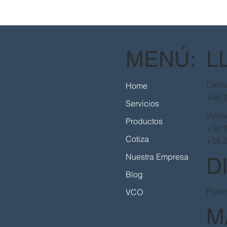
MENÚ:
L
Centr
Home
+56 
Servicios
Vent
Productos
+56 
Cotiza
+56 
Nuestra Empresa
D
Blog
Panam
VCO
M