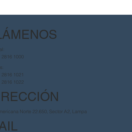
LÁMENOS
al:
2 2816 1000
as:
2 2816 1021
2 2816 1022
IRECCIÓN
ericana Norte 22.650, Sector A2, Lampa
AIL