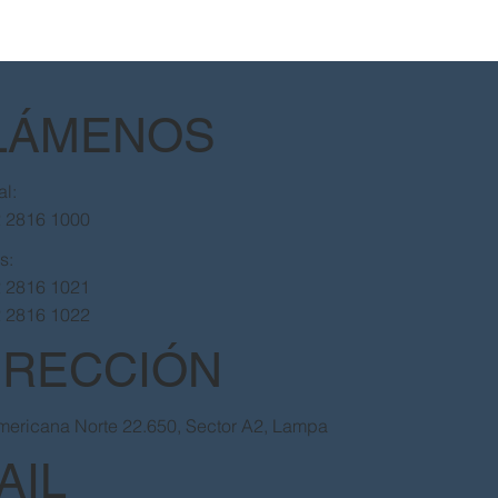
LÁMENOS
al:
2 2816 1000
as:
2 2816 1021
2 2816 1022
IRECCIÓN
ericana Norte 22.650, Sector A2, Lampa
AIL