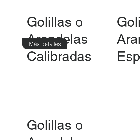
Golillas o
Goli
Arandelas
Ara
Más detalles
Calibradas
Esp
Golillas o