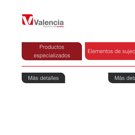
Productos
Elementos de sujec
especializados
Más detalles
Más det