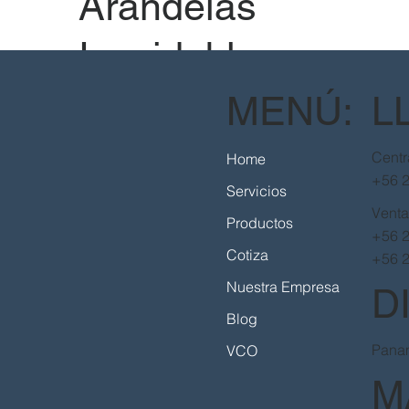
Arandelas
Inoxidables
calidad 316
MENÚ:
L
Centr
Home
+56 
Servicios
Vent
Productos
+56 
Cotiza
+56 
Nuestra Empresa
D
Blog
Panam
VCO
M