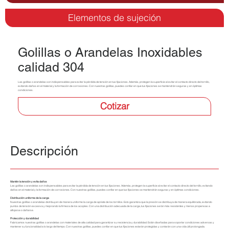
Elementos de sujeción
Golillas o Arandelas Inoxidables
calidad 304
Las golillas o arandelas son indispensables para evitar la pérdida de tensión en tus fijaciones. Además, protegen la superficie al evitar el contacto directo del tornillo,
evitando daños en el material y la formación de corrosiones. Con nuestras golillas, puedes confiar en que tus fijaciones se mantendrán seguras y en óptimas
condiciones.
Cotizar
Descripción
Mantén la tensión y evita daños
Las golillas o arandelas son indispensables para evitar la pérdida de tensión en tus fijaciones. Además, protegen la superficie al evitar el contacto directo del tornillo, evitando
daños en el material y la formación de corrosiones. Con nuestras golillas, puedes confiar en que tus fijaciones se mantendrán seguras y en óptimas condiciones.
Distribución uniforme de la carga
Nuestras golillas o arandelas distribuyen de manera uniforme la carga de apriete de los tornillos. Esto garantiza que la presión se distribuya de manera equilibrada, evitando
puntos de tensión excesiva y mejorando la firmeza de los acoples. Con una distribución adecuada de la carga, tus fijaciones serán más resistentes y menos propensas a
aflojarse o dañarse.
Protección y durabilidad
Fabricamos nuestras golillas o arandelas con materiales de alta calidad para garantizar su resistencia y durabilidad. Están diseñadas para soportar condiciones adversas y
mantener su funcionalidad a lo largo del tiempo. Con nuestras golillas, puedes confiar en que tus fijaciones estarán protegidas y contarán con una vida útil prolongada.