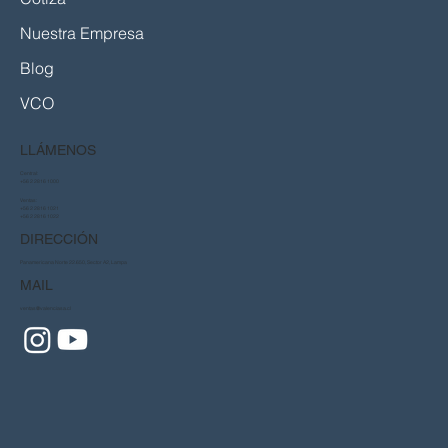
Nuestra Empresa
Blog
VCO
LLÁMENOS
Central:
+56 2 2816 1000
Ventas:
+56 2 2816 1021
+56 2 2816 1022
DIRECCIÓN
Panamericana Norte 22.650, Sector A2, Lampa
MAIL
ventas@valenciasa.cl